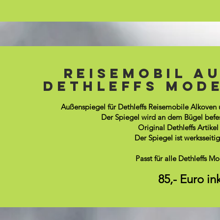
TEST! Fenste
REisemobil A
300x2
Dethleffs Model
I’m a paragraph. Double click here or click Edit Text t
Außenspiegel für Dethleffs Reisemobile Alkoven u
Tell your visitors a bit 
Der Spiegel wird an dem Bügel befest
Original Dethleffs Artik
Passt für alle Bürstnerm
Der Spiegel ist werksseitig
25,- Euro in
Passt für alle Dethleffs 
85,- Euro in