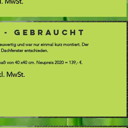
kl. MwSt.
e - gebraucht
neuwertig und war nur einmal kurz montiert. Der
s Dachfenster entschieden.
maß von 40 x40 cm. Neupreis 2020 = 139,- €.
kl. MwSt.