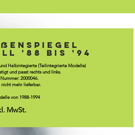
r Dethlefs
ußenspiegel
00mm
l '88 bis '94
o add some text of your own or to change the font.
nd Halbintegierte (Teilintegrierte Modelle)
about your services.
igt und passt rechts und links.
el Nummer: 2000046.
odelle von 1980-1990
 nicht mehr lieferbar.
kl. MwSt.
Modelle von 1988-1994
kl. MwSt.