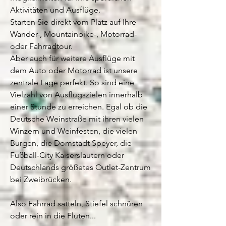
Aktivitäten und Ausflüge.
Starten Sie direkt vom Platz auf Ihre
Wander-, Mountainbike-, Motorrad-
oder Fahrradtour.
Aber auch für weitere Ausflüge mit
dem Auto oder Motorrad ist unsere
zentrale Lage perfekt. So sind eine
Vielzahl von Ausflugszielen innerhalb
einer Stunde zu erreichen. Egal ob die
Deutsche Weinstraße mit ihren vielen
Winzern und Weinfesten, die vielen
Burgen, die Domstadt Speyer, die
Fußball-City Kaiserslautern oder
Deutschlands größetes Outlet-Zentrum
bei Zweibrücken.
Also Fahrrad satteln, Stiefel schnüren
oder rein in die Fluten...