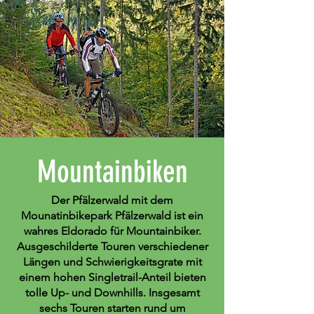
Mountainbiken
Der Pfälzerwald mit dem
Mounatinbikepark Pfälzerwald ist ein
wahres Eldorado für Mountainbiker.
Ausgeschilderte Touren verschiedener
Längen und Schwierigkeitsgrate mit
einem hohen Singletrail-Anteil bieten
tolle Up- und Downhills. Insgesamt
sechs Touren starten rund um