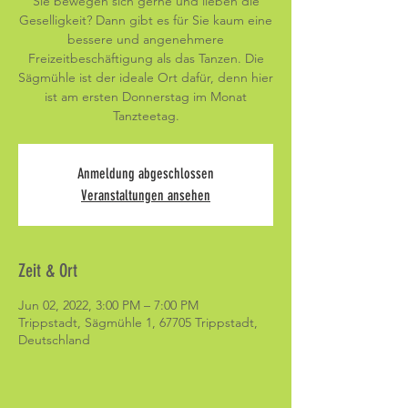
Sie bewegen sich gerne und lieben die
Geselligkeit? Dann gibt es für Sie kaum eine
bessere und angenehmere
Freizeitbeschäftigung als das Tanzen. Die
Sägmühle ist der ideale Ort dafür, denn hier
ist am ersten Donnerstag im Monat
Tanzteetag.
Anmeldung abgeschlossen
Veranstaltungen ansehen
Zeit & Ort
Jun 02, 2022, 3:00 PM – 7:00 PM
Trippstadt, Sägmühle 1, 67705 Trippstadt,
Deutschland