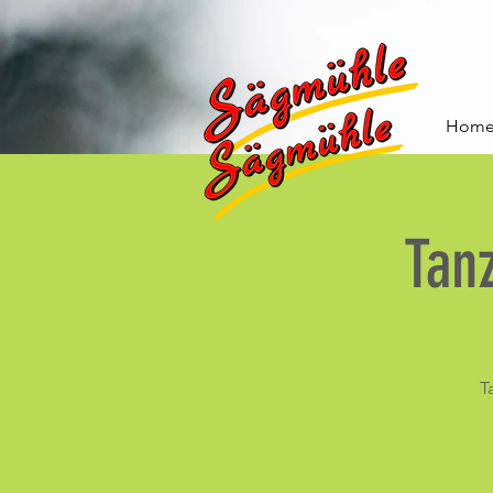
Hom
Tan
T