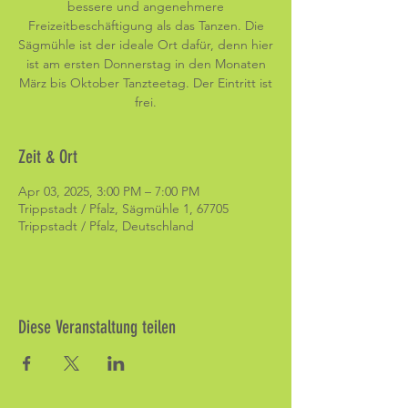
bessere und angenehmere
Freizeitbeschäftigung als das Tanzen. Die
Sägmühle ist der ideale Ort dafür, denn hier
ist am ersten Donnerstag in den Monaten
März bis Oktober Tanzteetag. Der Eintritt ist
frei.
Zeit & Ort
Apr 03, 2025, 3:00 PM – 7:00 PM
Trippstadt / Pfalz, Sägmühle 1, 67705
Trippstadt / Pfalz, Deutschland
Diese Veranstaltung teilen