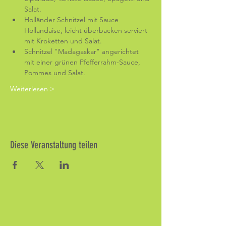
Salat.
Holländer Schnitzel mit Sauce 
Hollandaise, leicht überbacken serviert 
mit Kroketten und Salat.
Schnitzel "Madagaskar" angerichtet 
mit einer grünen Pfefferrahm-Sauce, 
Pommes und Salat.
Weiterlesen >
Diese Veranstaltung teilen