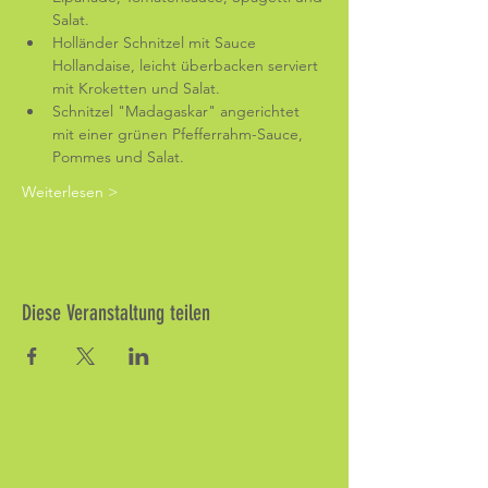
Salat.
Holländer Schnitzel mit Sauce 
Hollandaise, leicht überbacken serviert 
mit Kroketten und Salat.
Schnitzel "Madagaskar" angerichtet 
mit einer grünen Pfefferrahm-Sauce, 
Pommes und Salat.
Weiterlesen >
Diese Veranstaltung teilen