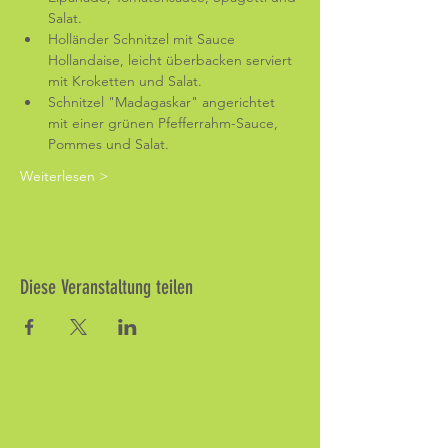
Salat.
Holländer Schnitzel mit Sauce 
Hollandaise, leicht überbacken serviert 
mit Kroketten und Salat.
Schnitzel "Madagaskar" angerichtet 
mit einer grünen Pfefferrahm-Sauce, 
Pommes und Salat.
Weiterlesen >
Diese Veranstaltung teilen