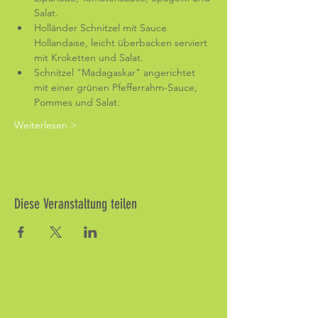
Salat.
Holländer Schnitzel mit Sauce 
Hollandaise, leicht überbacken serviert 
mit Kroketten und Salat.
Schnitzel "Madagaskar" angerichtet 
mit einer grünen Pfefferrahm-Sauce, 
Pommes und Salat.
Weiterlesen >
Diese Veranstaltung teilen