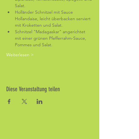
Salat.
Holländer Schnitzel mit Sauce 
Hollandaise, leicht überbacken serviert 
mit Kroketten und Salat.
Schnitzel "Madagaskar" angerichtet 
mit einer grünen Pfefferrahm-Sauce, 
Pommes und Salat.
Weiterlesen >
Diese Veranstaltung teilen