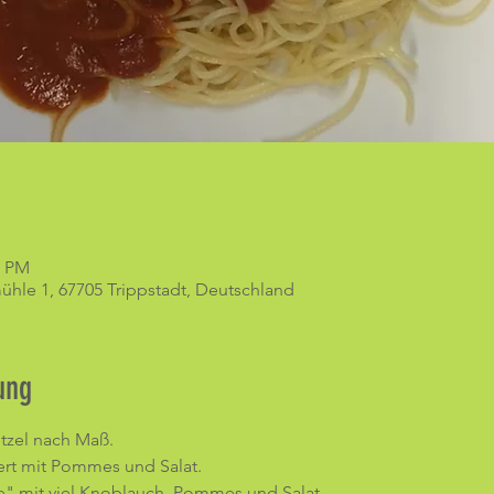
0 PM
hle 1, 67705 Trippstadt, Deutschland
ung
tzel nach Maß. 
ert mit Pommes und Salat.
ine" mit viel Knoblauch, Pommes und Salat