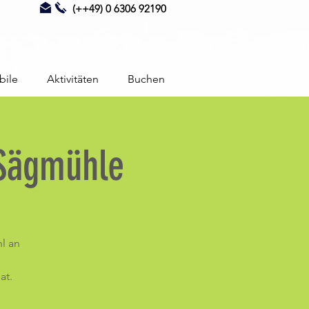
(++49) 0 6306 92190
bile
Aktivitäten
Buchen
 Sägmühle
l an
at.