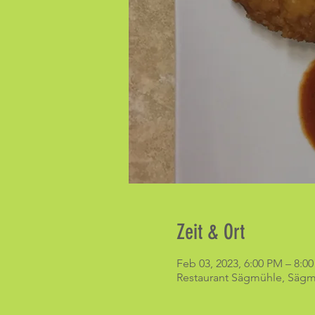
Zeit & Ort
Feb 03, 2023, 6:00 PM – 8:0
Restaurant Sägmühle, Sägmü