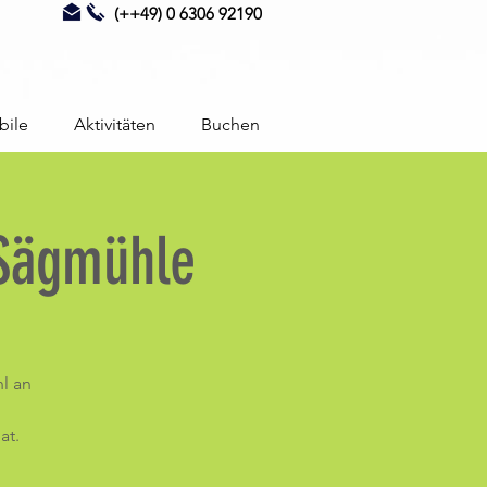
(++49) 0 6306 92190
bile
Aktivitäten
Buchen
 Sägmühle
l an
at.