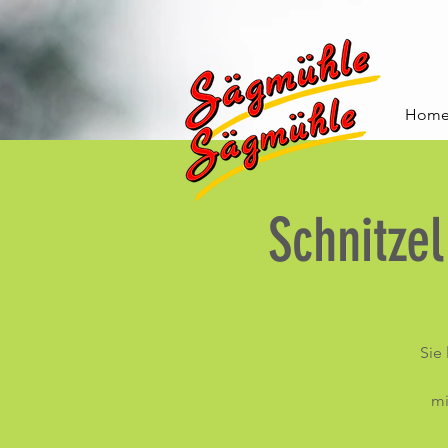
Hom
Schnitze
Sie
mi