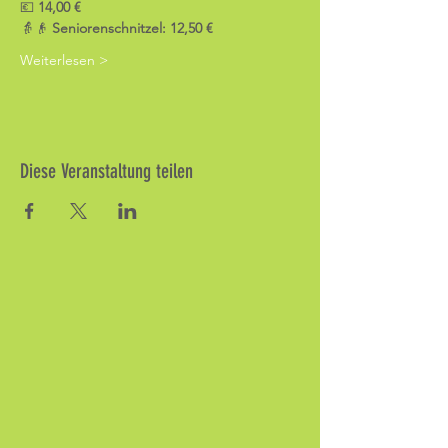
💶 
14,00 €
👵👴 
Seniorenschnitzel: 12,50 €
Weiterlesen >
Diese Veranstaltung teilen