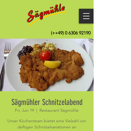
(++49)
0 6306 92190
Sägmühler Schnitzelabend
Fri, Jun 19
  |  
Restaurant Sägmühle
Unser Küchenteam bietet eine Vielzahl von
deftigen Schnitzelvariationen an