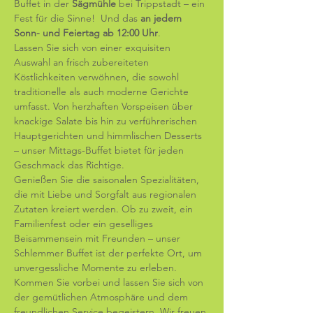
Buffet in der 
Sägmühle
 bei Trippstadt – ein 
Fest für die Sinne!  Und das 
an jedem 
Sonn- und Feiertag ab 12:00 Uhr
.
Lassen Sie sich von einer exquisiten 
Auswahl an frisch zubereiteten 
Köstlichkeiten verwöhnen, die sowohl 
traditionelle als auch moderne Gerichte 
umfasst. Von herzhaften Vorspeisen über 
knackige Salate bis hin zu verführerischen 
Hauptgerichten und himmlischen Desserts 
– unser Mittags-Buffet bietet für jeden 
Geschmack das Richtige. 
Genießen Sie die saisonalen Spezialitäten, 
die mit Liebe und Sorgfalt aus regionalen 
Zutaten kreiert werden. Ob zu zweit, ein 
Familienfest oder ein geselliges 
Beisammensein mit Freunden – unser 
Schlemmer Buffet ist der perfekte Ort, um 
unvergessliche Momente zu erleben. 
Kommen Sie vorbei und lassen Sie sich von 
der gemütlichen Atmosphäre und dem 
freundlichen Service begeistern. Wir freuen 