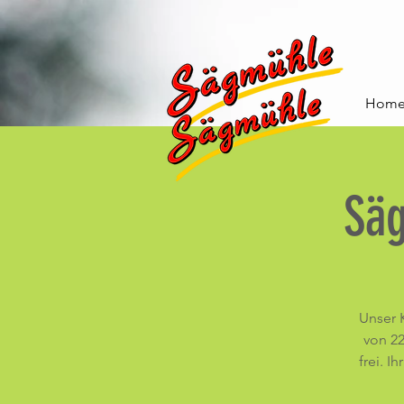
Hom
Sä
Unser 
von 22
frei. I