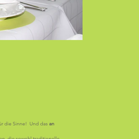
für die Sinne!  Und das 
an 
n, die sowohl traditionelle 