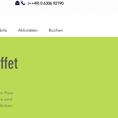
(++49) 0 6306 92190
bile
Aktivitäten
Buchen
fet
m Preis
re sind
ibitzen.