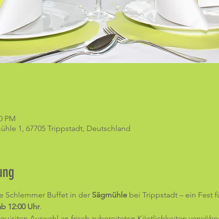
00 PM
hle 1, 67705 Trippstadt, Deutschland
ung
ge Schlemmer Buffet in der 
Sägmühle
 bei Trippstadt – ein Fest 
b 12:00 Uhr
.
xquisiten Auswahl an frisch zubereiteten Köstlichkeiten verwöhne