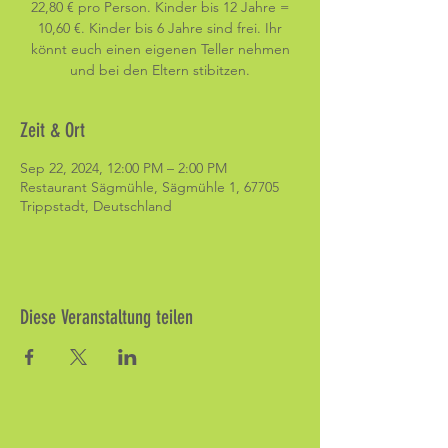
22,80 € pro Person. Kinder bis 12 Jahre =
10,60 €. Kinder bis 6 Jahre sind frei. Ihr
könnt euch einen eigenen Teller nehmen
und bei den Eltern stibitzen.
Zeit & Ort
Sep 22, 2024, 12:00 PM – 2:00 PM
Restaurant Sägmühle, Sägmühle 1, 67705
Trippstadt, Deutschland
Diese Veranstaltung teilen