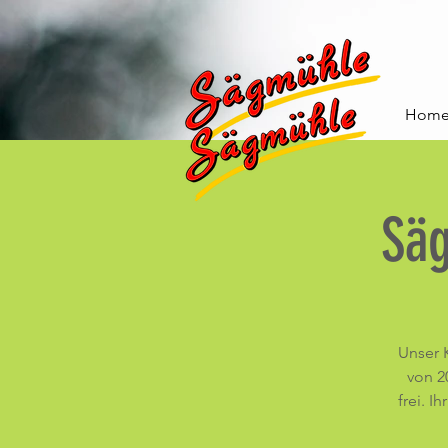
Hom
Sä
Unser 
von 20
frei. I