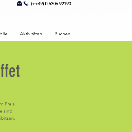
(++49) 0 6306 92190
bile
Aktivitäten
Buchen
fet
m Preis
re sind
ibitzen.