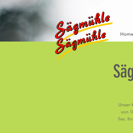
Hom
Sä
Unser 
von 18
frei. I