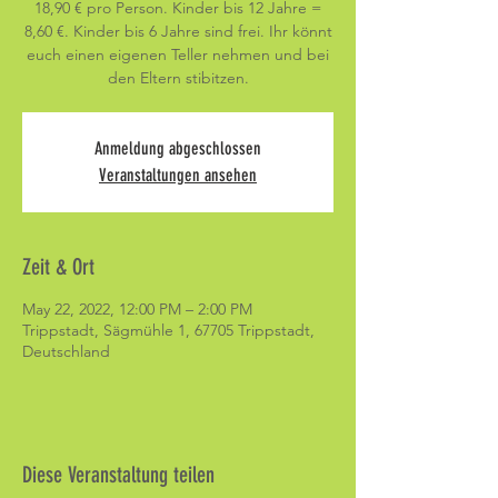
18,90 € pro Person. Kinder bis 12 Jahre =
8,60 €. Kinder bis 6 Jahre sind frei. Ihr könnt
euch einen eigenen Teller nehmen und bei
den Eltern stibitzen.
Anmeldung abgeschlossen
Veranstaltungen ansehen
Zeit & Ort
May 22, 2022, 12:00 PM – 2:00 PM
Trippstadt, Sägmühle 1, 67705 Trippstadt,
Deutschland
Diese Veranstaltung teilen