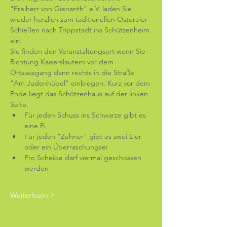
"Freiherr von Gienanth" e.V. laden Sie 
wieder herzlich zum taditionellen Ostereier 
Schießen nach Trippstadt ins Schützenheim 
ein. 
Sie finden den Veranstaltungsort wenn Sie 
Richtung Kaiserslautern vor dem 
Ortsausgang dann rechts in die Straße 
"Am Judenhübel" einbiegen. Kurz vor dem 
Ende liegt das Schützenhaus auf der linken 
Seite.
Für jeden Schuss ins Schwarze gibt es 
eine Ei
Für jeden "Zehner" gibt es zwei Eier 
oder ein Überraschungsei
Pro Scheibe darf viermal geschossen 
werden
Weiterlesen >