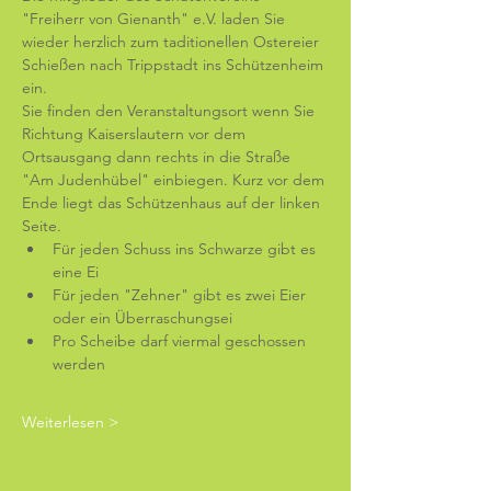
"Freiherr von Gienanth" e.V. laden Sie 
wieder herzlich zum taditionellen Ostereier 
Schießen nach Trippstadt ins Schützenheim 
ein. 
Sie finden den Veranstaltungsort wenn Sie 
Richtung Kaiserslautern vor dem 
Ortsausgang dann rechts in die Straße 
"Am Judenhübel" einbiegen. Kurz vor dem 
Ende liegt das Schützenhaus auf der linken 
Seite.
Für jeden Schuss ins Schwarze gibt es 
eine Ei
Für jeden "Zehner" gibt es zwei Eier 
oder ein Überraschungsei
Pro Scheibe darf viermal geschossen 
werden
Weiterlesen >