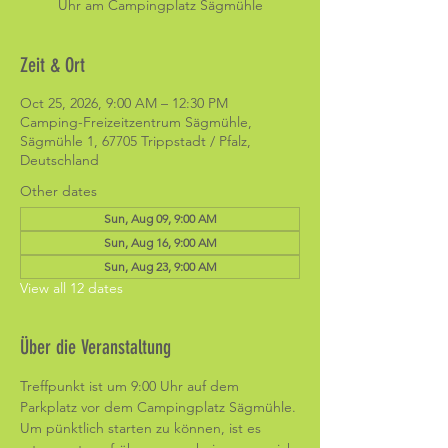
Uhr am Campingplatz Sägmühle
Zeit & Ort
Oct 25, 2026, 9:00 AM – 12:30 PM
Camping-Freizeitzentrum Sägmühle,
Sägmühle 1, 67705 Trippstadt / Pfalz,
Deutschland
Other dates
Sun, Aug 09, 9:00 AM
Sun, Aug 16, 9:00 AM
Sun, Aug 23, 9:00 AM
View all 12 dates
Über die Veranstaltung
Treffpunkt ist um 9:00 Uhr auf dem 
Parkplatz vor dem Campingplatz Sägmühle. 
Um pünktlich starten zu können, ist es 