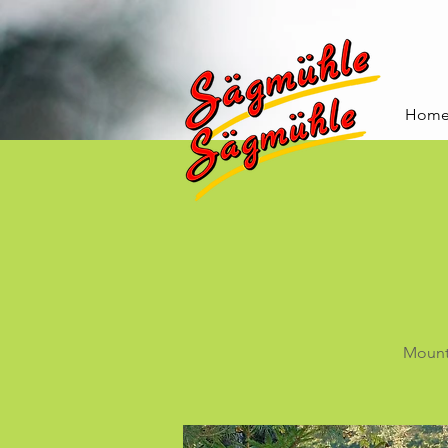
Hom
Mount