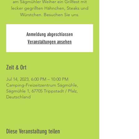
am Sägmühler Weiher ein Grillfest mit
lecker gegrillten Hähnchen, Steaks und
Würstchen. Besuchen Sie uns.
Anmeldung abgeschlossen
Veranstaltungen ansehen
Zeit & Ort
Jul 14, 2023, 6:00 PM – 10:00 PM
Camping-Freizeitzentrum Sägmühle,
Sägmühle 1, 67705 Trippstadt / Pfalz,
Deutschland
Diese Veranstaltung teilen