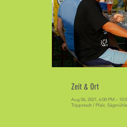
Zeit & Ort
Aug 06, 2021, 6:00 PM – 10:
Trippstadt / Pfalz, Sägmühle