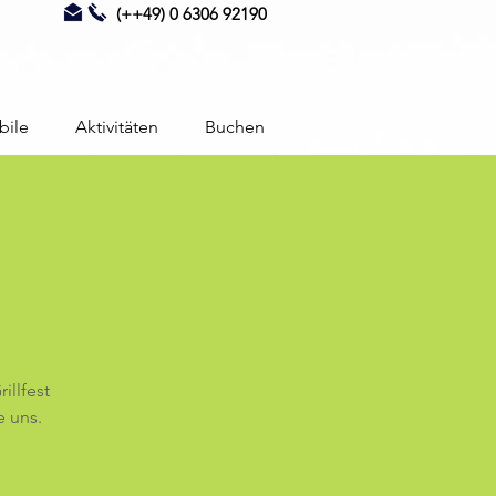
(++49) 0 6306 92190
bile
Aktivitäten
Buchen
illfest
e uns.