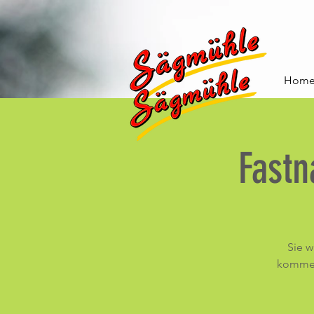
Hom
Fastn
Sie w
kommen 