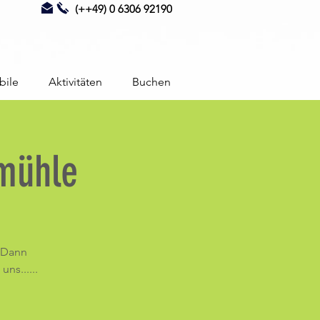
(++49) 0 6306 92190
bile
Aktivitäten
Buchen
gmühle
. Dann
ns......