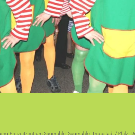
ng-Freizeitzentrum Sägmühle, Sägmühle, Trippstadt / Pfalz, D