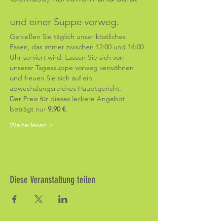
und einer Suppe vorweg.
Genießen Sie täglich unser köstliches 
Essen, das immer zwischen 12:00 und 14:00 
Uhr serviert wird. Lassen Sie sich von 
unserer Tagessuppe vorweg verwöhnen 
und freuen Sie sich auf ein 
abwechslungsreiches Hauptgericht.
Der Preis für dieses leckere Angebot 
beträgt nur 
9,90 €
.
Weiterlesen >
Diese Veranstaltung teilen