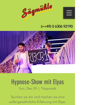
(++49)
0 6306 92190
Hypnose-Show mit Elyas
Sun, Dec 29
  |  
Trippstadt
Tauchen sie ein und machen sie eine
außergewöhnliche Erfahrung mit Elyas.