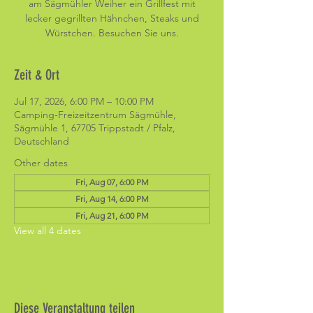
am Sägmühler Weiher ein Grillfest mit
lecker gegrillten Hähnchen, Steaks und
Würstchen. Besuchen Sie uns.
Zeit & Ort
Jul 17, 2026, 6:00 PM – 10:00 PM
Camping-Freizeitzentrum Sägmühle,
Sägmühle 1, 67705 Trippstadt / Pfalz,
Deutschland
Other dates
Fri, Aug 07, 6:00 PM
Fri, Aug 14, 6:00 PM
Fri, Aug 21, 6:00 PM
View all 4 dates
Diese Veranstaltung teilen